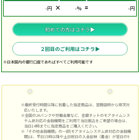
×
=
-
円
-
%
-
円
初めての方はコチラ▶︎
２回目のご利用はコチラ▶︎
※日本国内の銀行口座であればすべてご利用可能です
※最終受付時間以降に到着した指定商品は、翌開店時から順次対
応いたします。
※全国のJAバンクや労働金庫など、全銀ネットのモアタイムシス
テム非対応の金融機関をご利用で当日振込をご希望の場合は、
当日14時までに指定商品をご購入ください。
※「その他金融機関」の一部(モアタイムシステム非対応の金融機
関)は、平日15時以降や土日祝日の入金反映（着金）が翌日の9