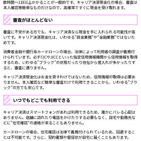
数時間〜1日以上かかることが一般的です。キャリア決済現金化の場合、審査は
本人確認等簡単なものだけなので、高確率ですぐに現金を受け取れます。
審査がほとんどない
審査に不安がある方でも、キャリア決済なら現金を手に入れられる可能性が高
いです。キャリア決済現金化は、いわゆる”貸金業務”や”金融業務”ではないた
めです。
消費者金融や銀行系カードローンの場合、法律によって利用者の調査が義務付
けられています。必ずCICやJICCといった指定信用情報機関から信用情報を取得
するため、いわゆる”ブラック”の状態だったり他社から借入れが多かったりす
ると、審査に通りません。
キャリア決済現金化はお金を貸すわけではないため、信用情報の取得は必要あ
りません。本人確認など簡単な審査だけで利用できることから、いわゆる”ブラ
ック”の方でも安心です。
いつでもどこでも利用できる
キャリア決済はスマートフォンがあれば利用できるため、誰かにバレる心配は
ありません。店舗に訪れたり電話をかけたりする必要もなく、自宅や勤務先な
どに”在宅確認”の連絡が来ることもありません。
カードローンの場合、在宅確認は法律で義務付けられているため、回避するこ
とは不可能です。さらに、契約書類や督促状が自宅に届くこともあります。