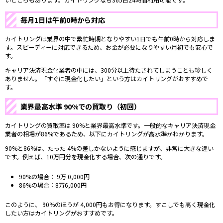
毎月1日は午前0時から対応
カイトリングは業界の中で繁忙時期となりやすい1日でも午前0時から対応しま
す。スピーディーに対応できるため、お金が必要になりやすい月初でも安心で
す。
キャリア決済現金化業者の中には、300分以上待たされてしまうことも珍しく
ありません。「すぐに現金化したい」という方はカイトリングがおすすめで
す。
業界最高水準
90
%での買取り（初回）
カイトリングの買取率は
90
%と業界最高水準です。一般的なキャリア決済現金
業者の相場が86%であるため、以下にカイトリングが高水準かわかります。
90
%と86%は、たった
4
%の差しかないように感じますが、非常に大きな違い
です。例えば、10万円分を現金化する場合、次の通りです。
90
%の場合：
9
万
0,000
円
86%の場合：8万6,000円
このように、
90
%のほうが
4,000
円もお得になります。すこしでも高く現金化
したい方はカイトリングがおすすめです。