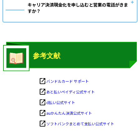
キャリア決済現金化を申し込むと営業の電話がきま
すか？
open_in_new
バンドルカード サポート
open_in_new
あと払いペイディ公式サイト
open_in_new
d払い公式サイト
open_in_new
auかんたん決済公式サイト
open_in_new
ソフトバンクまとめて支払い公式サイト