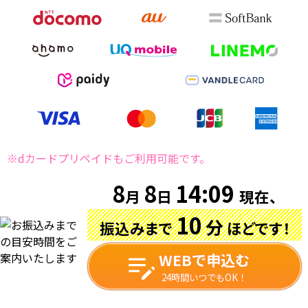
※dカードプリペイドもご利用可能です。
8
8
14
:
09
月
日
現在、
10
分
振込みまで
ほどです！
WEBで申込む
24時間いつでもOK！