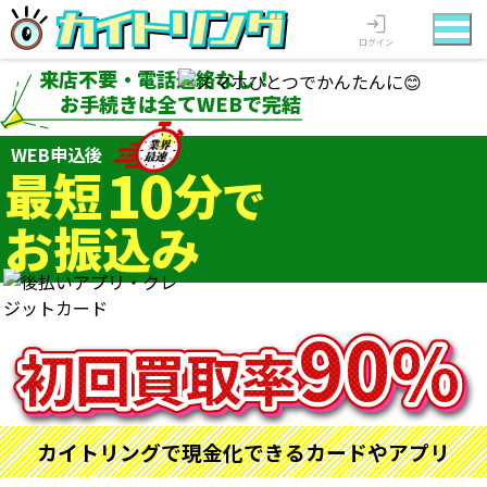
ログイン
来店不要・電話連絡なし！
お手続きは全てWEBで完結
WEB申込後
10
最短
分
で
お振込み
90
%
初回買取率
カイトリングで現金化できるカードやアプリ