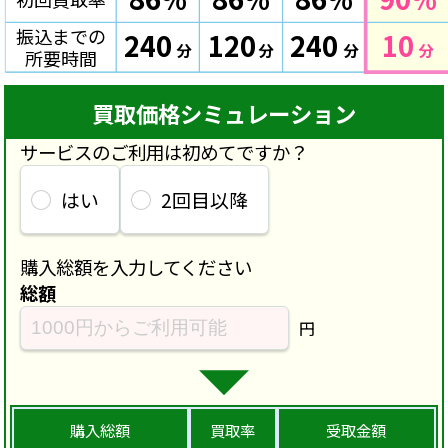
振込までの
240
120
240
10
分
分
分
分
所要時間
買取価格シミュレーション
サービスのご利用は初めてですか？
はい
2回目以降
購入総額を入力してください
総額
円
購入総額
買取率
受取金額