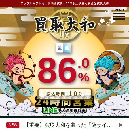
アップルギフトカード高価買取！85％以上換金も安全な買取大和
MENU
8
6
.
0
%
10
振込時間
分
【重要】買取大和を装った「偽サイト・詐欺サイト」にご注意ください
NEW