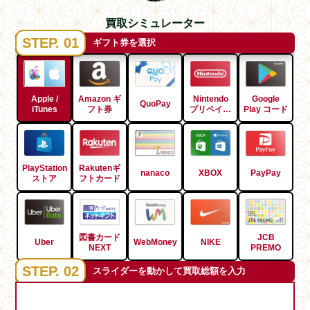
買取シミュレーター
STEP. 01
ギフト券を選択
Apple /
Amazon ギ
Nintendo
Google
QuoPay
iTunes
フト券
プリペイド
Play コード
コード
PlayStation
Rakutenギ
nanaco
XBOX
PayPay
ストア
フトカード
図書カード
JCB
Uber
WebMoney
NIKE
NEXT
PREMO
STEP. 02
スライダーを動かして買取総額を入力