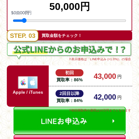
50,000
円
10,000
500,000
円
円
STEP. 03
買取金額をチェック！
※表示価格は「
LINE
申込み (+1.0%)」の場合
初回
43,000
円
買取率：
86
%
Apple / iTunes
2回目以降
42,000
円
買取率：
84
%
※初回買取率の適用は10万円までとなります