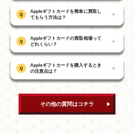
Appleギフトカードを安全に買取して
A
もらうなら、買取サイトの利用がおす
Appleギフトカードを簡単に買取し
＋
Q
すめです。
てもらう方法は？
買取サイトは、法人が運営しており、
買取までの手続きがシステム化されて
買取サイトであれば、Appleギフトカ
A
いるため、安全性が高く、トラブルが
ードを手間なく買取してもらえます。
Appleギフトカードの買取相場って
＋
Q
起こりにくいのが特徴です。
どれくらい？
金券ショップの場合、Appleギフトカ
また、電話やLINEなどで問い合わせ
ードの買取を行っている店舗自体が少
ができるのも、安心して利用できる要
ない上、店舗に行く手間が発生しま
Appleギフトカードの買取相場は、80
A
素の一つです。
す。
～95％となっています。
Appleギフトカードを購入するとき
＋
Q
の注意点は？
なお、Appleギフトカードはオークシ
一方、買取サイトであれば、公式サイ
買取相場に幅がある理由は、Appleギ
ョンサイトでも売却できますが、個人
トやLINEから申し込みフォームに必
フトカードの買取率が需要と供給のバ
間でのやり取りになるため、トラブル
要事項を入力するだけで申し込みが可
ランスによって変動するからです。
Appleギフトカードを購入する際の注
A
に発展する可能性もあります。
能です。
意点は、以下のとおりです。
もし、高く売りたい場合は、以下のタ
そのため、安全性を重視してAppleギ
また、24時間営業の買取サイトであ
イミングに買取してもらいましょう。
販売場所によって購入できる金額
その他の質問はコチラ
フトカードを買取に出すには、買取サ
れば、即日で現金が手に入るのも魅力
が異なる
月の中旬など、買取サイトの利用
イトを利用しましょう。
です。
者が少ない時期
買取に出したい場合は、現金以外
そのため、簡単に買取してもらいたい
で購入する
Appleの新商品が発売される時期
なら買取サイトを利用しましょう。
や、セール期間中
短期間に大量・高額なAppleギフト