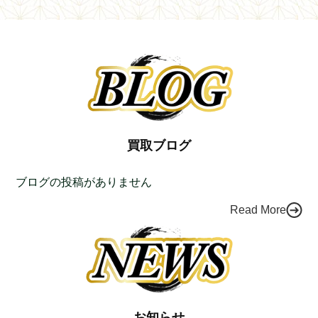
カードを購入しない
新年度が始まり、Apple製品の購入
短期間に大量・高額なギフトカードを
者が増えるタイミング
購入すると、「不正利用防止のため決
済が制限される」「カード会社や販売
元から換金を疑われる」可能性もあり
ます。
そのため、高額なAppleギフトカード
の購入を検討している場合は、複数回
に分けて購入するのがおすすめです。
買取ブログ
ブログ
の投稿がありません
Read More
お知らせ