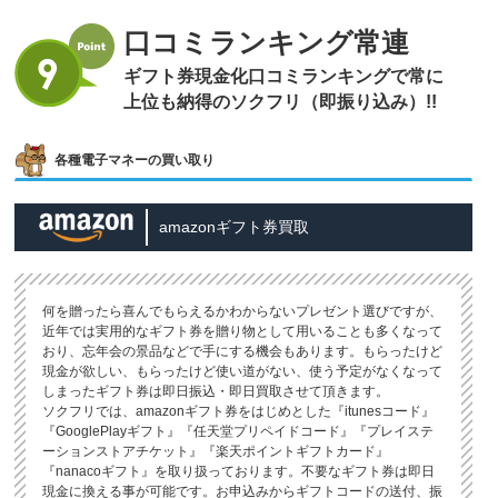
口コミランキング常連
ギフト券現金化口コミランキングで常に
上位も納得のソクフリ（即振り込み）!!
各種電子マネーの買い取り
amazonギフト券買取
何を贈ったら喜んでもらえるかわからないプレゼント選びですが、
近年では実用的なギフト券を贈り物として用いることも多くなって
おり、忘年会の景品などで手にする機会もあります。もらったけど
現金が欲しい、もらったけど使い道がない、使う予定がなくなって
しまったギフト券は即日振込・即日買取させて頂きます。
ソクフリでは、amazonギフト券をはじめとした『itunesコード』
『GooglePlayギフト』『任天堂プリペイドコード』『プレイステ
ーションストアチケット』『楽天ポイントギフトカード』
『nanacoギフト』を取り扱っております。不要なギフト券は即日
現金に換える事が可能です。お申込みからギフトコードの送付、振