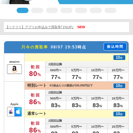
【ソクフリ】アプリお申込みで買取率｢1%UP｣
NEW
振込時間
只今の買取率
08/07 19:53時点
10
分
amazon
2回目以降
初回
500円〜
5万円〜
10万円〜
20万円〜
8
0
%
7
7
7
7
7
7
7
7
%
%
%
%
特別レート
10
※1枚あたりの額面が100,000円以下
分
2回目以降
初回
500円〜
5万円〜
10万円〜
20万円〜
8
6
%
8
3
8
3
8
3
8
3
Apple
%
%
%
%
通常レート
10
分
2回目以降
初回
500円〜
5万円〜
10万円〜
20万円〜
8
6
%