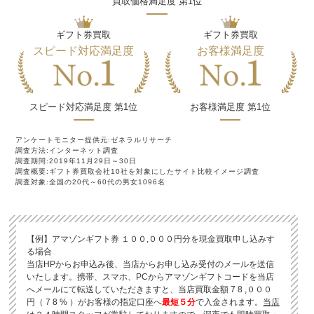
買取価格満足度 第1位
ギフト券買取
ギフト券買取
スピード対応満足度
お客様満足度
スピード対応満足度 第1位
お客様満足度 第1位
アンケートモニター提供元:ゼネラルリサーチ
調査方法:インターネット調査
調査期間:2019年11月29日～30日
調査概要:ギフト券買取会社10社を対象にしたサイト比較イメージ調査
調査対象:全国の20代～60代の男女1096名
【例】アマゾンギフト券 １００,０００円分を現金買取申し込みす
る場合
当店HPからお申込み後、当店からお申し込み受付のメールを送信
いたします。携帯、スマホ、PCからアマゾンギフトコードを当店
へメールにて転送していただきますと、当店買取金額
7
8
,０００
円（
7
8
% ）がお客様の指定口座へ
最短５分
で入金されます。
当店