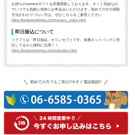
お持ちのnanacoギフトを高価買取しております。ネット完結なの
でいつでも気軽に簡単にお申込みいただけます。初めての方や買取
方法がわかりづらい方は、ぜひこちらをご参照ください
https://keitaigenkinka.com/nanaco_index.html
即日振込について
ソクフリは「即日振込」がコンセプトです。各種ネットバンクに対
応してるから便利に活用！！
https://keitaigenkinka.com/sokujitsu.html
初めての方でもご安心!!今すぐ電話相談!!