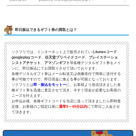
即日振込できるギフト券の買取とは？
ソクフリでは、インターネット上で販売されている
itunesコード
、
googleplayコード
、
任天堂プリペイドコード
、
プレイステーショ
ンストアチケット
、
アマゾンギフト
等各種デジタルギフト券をメイ
ンに、即日振込にてお買取りさせて頂いております。
各種デジタルギフト券はメール転送又は画像添付で簡単に送付する
事が可能ですので、即日現金に換える事が可能となっております。
ソクフリとは
即・振込をモットー
に、お客様より送信頂きました各
種ギフト券を迅速に査定させて頂き、今すぐ現金が必要なお客様の
ニーズを叶えます。
お申込み後、各種ギフトコードを当店に送って頂きましたら即時査
定後、お客様のご指定口座に
通常5～45分以内
にて即日ご入金させ
て頂きます。