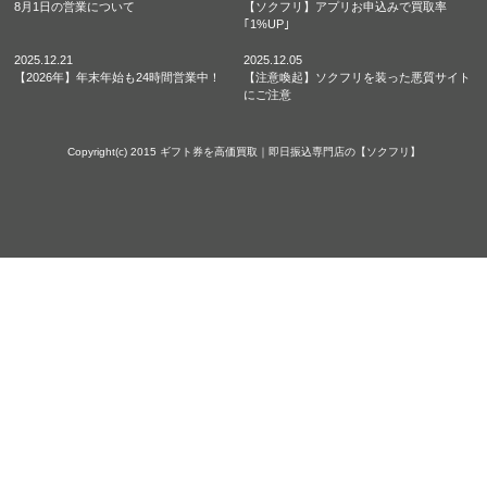
8月1日の営業について
【ソクフリ】アプリお申込みで買取率
｢1%UP｣
2025.12.21
2025.12.05
【2026年】年末年始も24時間営業中！
【注意喚起】ソクフリを装った悪質サイト
にご注意
Copyright(c) 2015
ギフト券を高価買取｜即日振込専門店の【ソクフリ】