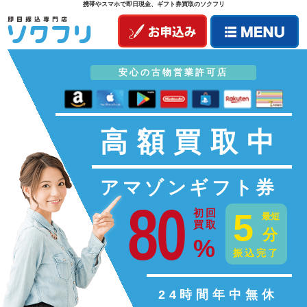
携帯やスマホで即日現金、ギフト券買取のソクフリ
安心の古物営業許可店
高額買取中
アマゾンギフト券
80
5
初回
最短
買取
分
%
振込完了
24時間年中無休