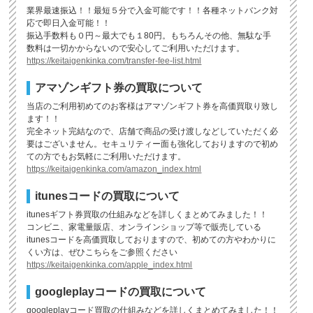
業界最速振込！！最短５分で入金可能です！！各種ネットバンク対
応で即日入金可能！！
振込手数料も０円～最大でも１80円。もちろんその他、無駄な手
数料は一切かからないので安心してご利用いただけます。
https://keitaigenkinka.com/transfer-fee-list.html
アマゾンギフト券の買取について
当店のご利用初めてのお客様はアマゾンギフト券を高価買取り致し
ます！！
完全ネット完結なので、店舗で商品の受け渡しなどしていただく必
要はございません。セキュリティー面も強化しておりますので初め
ての方でもお気軽にご利用いただけます。
https://keitaigenkinka.com/amazon_index.html
itunesコードの買取について
itunesギフト券買取の仕組みなどを詳しくまとめてみました！！
コンビニ、家電量販店、オンラインショップ等で販売している
itunesコードを高価買取しておりますので、初めての方やわかりに
くい方は、ぜひこちらをご参照ください
https://keitaigenkinka.com/apple_index.html
googleplayコードの買取について
googleplayコード買取の仕組みなどを詳しくまとめてみました！！