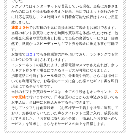
でした。
ソクフリではインターネットが普及している現在、当店はお客さま
からの口コミや換金効率を考えた結果、当店ではネット銀行の全て
に対応を実現し、２４時間３６５日着金可能な銀行はすべてご用意
致しました。
通常１０分
でお客様の手元に高換金率にて現金をお届けできます。
当店のギフト券買取にかかる時間や買取率を体感いただければ、他
の現金化業者や買取業者と比較して当店の良質なサービスは一目瞭
然で、良質かつスピーディーなギフト券を現金に換える事が可能で
す。
お陰様で
口コミ
でも多数感謝の声を頂いており、ランキングでも常
に上位に位置づけされております。
インターネットの普及により、携帯電話やスマホさえあれば、余っ
たギフト券をすぐ現金にできるサービスが可能になりました。
携帯電話に付随するメール機能で、外出先や自宅、さらには海外に
いても利用可能で、お客様のニーズに合った様々なギフト券を即日
現金にする事が可能です。
当社のギフト券買取サービスは、全ての手続きをオンライン上、
ス
マホ完結
で行いますので、日本全国のどこからお申込みを頂いても
お申込日、当日中にお振込みをする事ができます。
そしてソクフリは創業以来、【お客様第一主義】を社訓に運営して
おり、お客様からいただいた声をダイレクトに受け入れ、成長を続
けてきました。「お客様に寄り添う企業」「徹底したお客様へのサ
ービス」を追求し、さらなるサービスの向上を目指します。